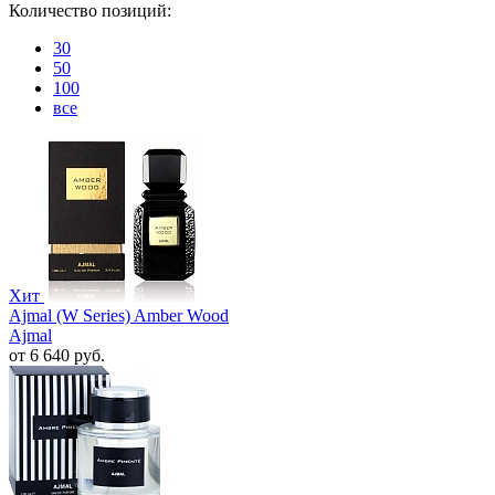
Количество позиций:
30
50
100
все
Хит
Ajmal (W Series) Amber Wood
Ajmal
от 6 640 руб.