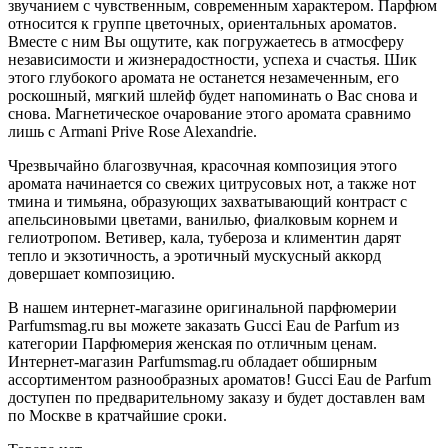
звучанием с чувственным, современным характером. Парфюм
относится к группе цветочных, ориентальных ароматов.
Вместе с ним Вы ощутите, как погружаетесь в атмосферу
независимости и жизнерадостности, успеха и счастья. Шик
этого глубокого аромата не останется незамеченным, его
роскошный, мягкий шлейф будет напоминать о Вас снова и
снова. Магнетическое очарование этого аромата сравнимо
лишь с Armani Prive Rose Alexandrie.
Чрезвычайно благозвучная, красочная композиция этого
аромата начинается со свежих цитрусовых нот, а также нот
тмина и тимьяна, образующих захватывающий контраст с
апельсиновыми цветами, ванилью, фиалковым корнем и
гелиотропом. Ветивер, кала, тубероза и климентин дарят
тепло и экзотичность, а эротичный мускусный аккорд
довершает композицию.
В нашем интернет-магазине оригинальной парфюмерии
Parfumsmag.ru вы можете заказать Gucci Eau de Parfum из
категории Парфюмерия женская по отличным ценам.
Интернет-магазин Parfumsmag.ru обладает обширным
ассортиментом разнообразных ароматов! Gucci Eau de Parfum
доступен по предварительному заказу и будет доставлен вам
по Москве в кратчайшие сроки.