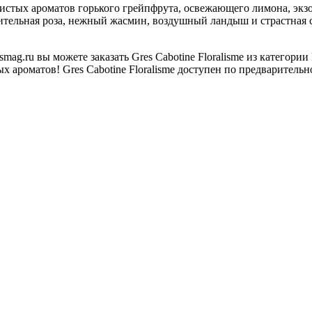
ристых ароматов горького грейпфрута, освежающего лимона, экзо
нительная роза, нежный жасмин, воздушный ландыш и страстная 
ag.ru вы можете заказать Gres Cabotine Floralisme из категор
 ароматов! Gres Cabotine Floralisme доступен по предварительн