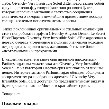
Лабе. Givenchy Very Irresistible Soleil d'Ete представляет собой
яркую цветочно-фруктовую фантазию розового букета,
которая наполнена мягчайшей свежестью соединения
акватического аккорда и нежнейшим приветствием восхода
солнца, «соленым поцелуем» лесам и сосны.
Также поклонницам оригинальных и стильных композиций
стоит попробовать парфюм Givenchy Angeou Demon Le Secret
Elixir.Парфюм Givenchy Very Irresistible Soleil d'Ete адресован в
первую очередь утонченным и полным оптимизма молодым
леди двадцать первого века, желающим быть еще более
«неотразимыми» и прекрасными.
В нашем интернет-магазине оригинальной парфюмерии
Parfumsmag.ru вы можете заказать Givenchy Very Irresistible
Soleil d'Ete из категории Парфюмерия женская по отличным
ценам. Интернет-магазин Parfumsmag.ru обладает обширным
ассортиментом разнообразных ароматов! Givenchy Very
Irresistible Soleil d'Ete доступен по предварительному заказу и
будет доставлен вам по Москве в кратчайшие сроки.
Товара нет
Похожие товары