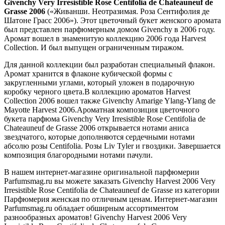
Givenchy Very Irresistible Rose Centifolia de Chateauneuf de
Grasse 2006
(«Живанши. Неотразимая. Роза Сентифолия де
Шатоне Грасс 2006»). Этот цветочный букет женского аромата
был представлен парфюмерным домом Givenchy в 2006 году.
Аромат вошел в знаменитую коллекцию 2006 года Harvest
Collection. И был выпущен ограниченным тиражом.
Для данной коллекции был разработан специальный флакон.
Аромат хранится в флаконе кубической формы с
закругленными углами, который уложен в подарочную
коробку черного цвета.В коллекцию ароматов Harvest
Collection 2006 вошел также Givenchy Amarige Ylang-Ylang de
Mayotte Harvest 2006.Ароматная композиция цветочного
букета парфюма Givenchy Very Irresistible Rose Centifolia de
Chateauneuf de Grasse 2006 открывается нотами аниса
звездчатого, которые дополняются сердечными нотами
абсолю розы Centifolia. Розы Liv Tyler и гвоздики. Завершается
композиция благородными нотами пачули.
В нашем интернет-магазине оригинальной парфюмерии
Parfumsmag.ru вы можете заказать Givenchy Harvest 2006 Very
Irresistible Rose Centifolia de Chateauneuf de Grasse из категории
Парфюмерия женская по отличным ценам. Интернет-магазин
Parfumsmag.ru обладает обширным ассортиментом
разнообразных ароматов! Givenchy Harvest 2006 Very