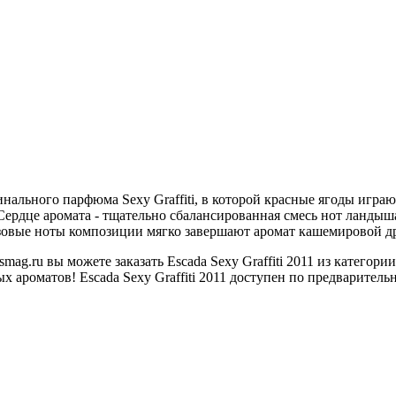
игинального парфюма Sexy Graffiti, в которой красные ягоды игр
ердце аромата - тщательно сбалансированная смесь нот ландыш
зовые ноты композиции мягко завершают аромат кашемировой д
ag.ru вы можете заказать Escada Sexy Graffiti 2011 из катего
 ароматов! Escada Sexy Graffiti 2011 доступен по предваритель