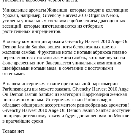
Уникальные ароматы Живанши, которые входят в коллекцию
Урожай, например, Givenchy Harvest 2010 Organza Neroli,
усилены уникальным составом с добавлением драгоценных
эссенций, которые изготавливаются из отборных
растительных ингредиентов.
В основу композиции аромата Givenchy Harvest 2010 Ange Ou
Demon Jasmin Sambac вошел ноты белоснежных цветов
жасмина самбак. Фруктовые ноты с нотами абрикоса плавно
переплетаются с нотами жасмина самбак, которые звучат на
фоне древесных нот. Завершается уникальная композиция
шлейфовыми нотами меда, в сочетании с восточными
оттенками.
В нашем интернет-магазине оригинальной парфюмерии
Parfumsmag.ru вы можете заказать Givenchy Harvest 2010 Ange
Ou Demon Jasmin Sambac из категории Парфюмерия женская
по отличным ценам. Интернет-магазин Parfumsmag.ru
обладает обширным ассортиментом разнообразных ароматов!
Givenchy Harvest 2010 Ange Ou Demon Jasmin Sambac доступен
по предварительному заказу и будет доставлен вам по Москве
в кратчайшие сроки.
Товара нет