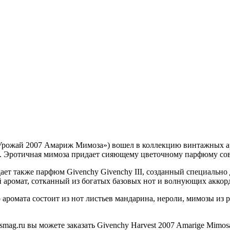
рожай 2007 Амариж Мимоза») вошел в коллекцию винтажных аро
за. Эротичная мимоза придает сияющему цветочному парфюму сов
ет также парфюм Givenchy Givenchy III, созданный специально
й аромат, сотканный из богатых базовых нот и волнующих аккор
ромата состоит из нот листьев мандарина, нероли, мимозы из 
ag.ru вы можете заказать Givenchy Harvest 2007 Amarige Mimo