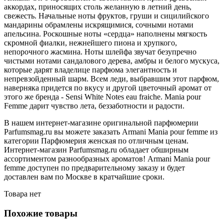
аккордах, приносящих столь желанную в летний день,
свежесть. Начальные ноты фруктов, груши и сицилийского
мандарины обрамлены искрящимися, сочными нотами
апельсина. Роскошные ноты «сердца» наполнены мягкость
скромной фиалки, нежнейшего пиона и хрупкого,
непорочного жасмина. Ноты шлейфа звучат безупречно
чистыми нотами сандалового дерева, амбры и белого мускуса,
которые дарят владелице парфюма элегантность и
непревзойденный шарм. Всем леди, выбравшим этот парфюм,
наверняка придется по вкусу и другой цветочный аромат от
этого же бренда - Sensi White Notes eau fraiche. Mania pour
Femme дарит чувство лета, беззаботности и радости.
В нашем интернет-магазине оригинальной парфюмерии
Parfumsmag.ru вы можете заказать Armani Mania pour femme из
категории Парфюмерия женская по отличным ценам.
Интернет-магазин Parfumsmag.ru обладает обширным
ассортиментом разнообразных ароматов! Armani Mania pour
femme доступен по предварительному заказу и будет
доставлен вам по Москве в кратчайшие сроки.
Товара нет
Похожие товары