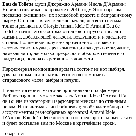
Eau de Toilette
(духи Джорджио Армани Идоль Д’Армани).
Новинка появилась в продаже в 2010 году. Этот парфюм
посвящен женщинам, их волшебной красоте и безграничному
шарму. Он прославляет женское начало, делая это весьма
тонко и деликатно. Giorgio Armani Idole D'Armani Eau de
Toilette начинается с острых оттенков цитрусов и зелени
жасмина, добавляющей легкости, воздушности и звездного
сияния. Волшебные полутона ароматоного стиракса и
экзотических пачули дарят композиции загадочное звучание,
намекая на то, насколько прекрасна и обворожительна его
владелица, полная секретов и загадочности.
Парфюмерная композиция аромата состоит из нот имбиря,
давана, горького апельсина, египетского жасмина,
стираксового масла, амбры и пачули.
В нашем интернет-магазине оригинальной парфюмерии
Parfumsmag.ru вы можете заказать Armani Idole D'Armani Eau
de Toilette из категории Парфюмерия женская по отличным
ценам. Интернет-магазин Parfumsmag.ru обладает обширным
ассортиментом разнообразных ароматов! Armani Idole
D'Armani Eau de Toilette доступен по предварительному заказу
и будет доставлен вам по Москве в кратчайшие сроки.
Товара нет