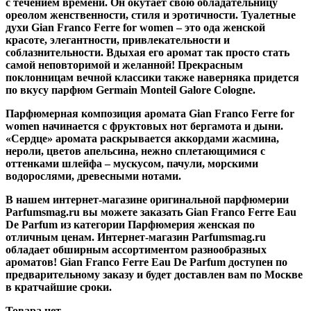
с течением времени. Он окутает свою обладательницу
ореолом женственности, стиля и эротичности. Туалетные
духи Gian Franco Ferre for women – это ода женской
красоте, элегантности, привлекательности и
соблазнительности. Вдыхая его аромат так просто стать
самой неповторимой и желанной! Прекрасным
поклонницам вечной классики также наверняка придется
по вкусу парфюм Germain Monteil Galore Cologne.
Парфюмерная композиция аромата Gian Franco Ferre for
women начинается с фруктовых нот бергамота и дыни.
«Сердце» аромата раскрывается аккордами жасмина,
нероли, цветов апельсина, нежно сплетающимися с
оттенками шлейфа – мускусом, пачули, морскими
водорослями, древесными нотами.
В нашем интернет-магазине оригинальной парфюмерии
Parfumsmag.ru вы можете заказать Gian Franco Ferre Eau
De Parfum из категории Парфюмерия женская по
отличным ценам. Интернет-магазин Parfumsmag.ru
обладает обширным ассортиментом разнообразных
ароматов! Gian Franco Ferre Eau De Parfum доступен по
предварительному заказу и будет доставлен вам по Москве
в кратчайшие сроки.
Товара нет