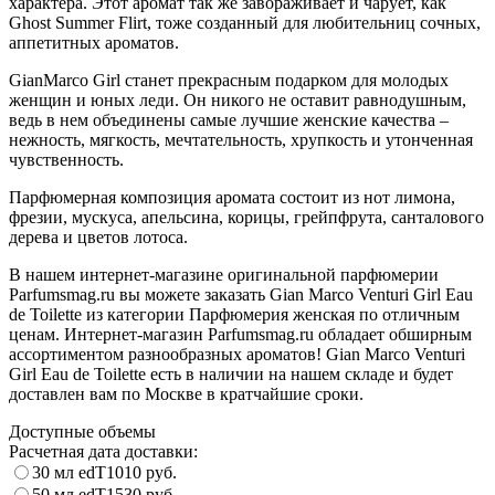
характера. Этот аромат так же завораживает и чарует, как
Ghost Summer Flirt, тоже созданный для любительниц сочных,
аппетитных ароматов.
GianMarco Girl станет прекрасным подарком для молодых
женщин и юных леди. Он никого не оставит равнодушным,
ведь в нем объединены самые лучшие женские качества –
нежность, мягкость, мечтательность, хрупкость и утонченная
чувственность.
Парфюмерная композиция аромата состоит из нот лимона,
фрезии, мускуса, апельсина, корицы, грейпфрута, санталового
дерева и цветов лотоса.
В нашем интернет-магазине оригинальной парфюмерии
Parfumsmag.ru вы можете заказать Gian Marco Venturi Girl Eau
de Toilette из категории Парфюмерия женская по отличным
ценам. Интернет-магазин Parfumsmag.ru обладает обширным
ассортиментом разнообразных ароматов! Gian Marco Venturi
Girl Eau de Toilette есть в наличии на нашем складе и будет
доставлен вам по Москве в кратчайшие сроки.
Доступные объемы
Расчетная дата доставки:
30 мл edT
1010
руб.
50 мл edT
1530
руб.