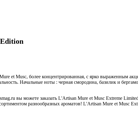
Edition
ата Mure et Musc, более концентрированная, с ярко выраженным а
льность. Начальные ноты : черная смородина, базилик и бергам
g.ru вы можете заказать L'Artisan Mure et Musc Extreme Limit
ртиментом разнообразных ароматов! L'Artisan Mure et Musc Extr