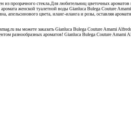
 из прозрачного стекла.Для любительниц цветочных ароматов п
омата женской туалетной воды Gianluca Bulega Couture Amami A
на, апельсинового цвета, иланг-иланга и розы, оставляя аромат
ag.ru вы можете заказать Gianluca Bulega Couture Amami Alfre
том разнообразных ароматов! Gianluca Bulega Couture Amami Alf