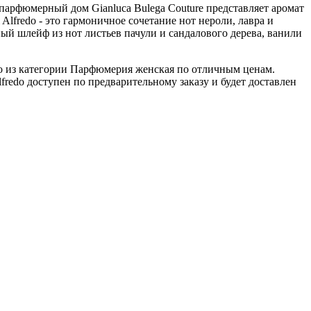
арфюмерный дом Gianluca Bulega Couture представляет аромат
lfredo - это гармоничное сочетание нот нероли, лавра и
ный шлейф из нот листьев пачули и сандалового дерева, ванили
do из категории Парфюмерия женская по отличным ценам.
redo доступен по предварительному заказу и будет доставлен