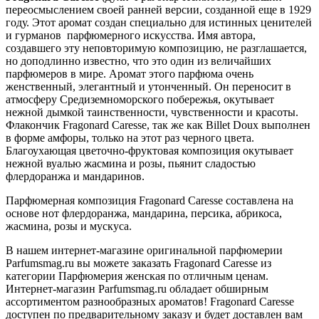
переосмыслением своей ранней версии, созданной еще в 1929
году. Этот аромат создан специально для истинных ценителей
и гурманов парфюмерного искусства. Имя автора,
создавшего эту неповторимую композицию, не разглашается,
но доподлинно известно, что это один из величайших
парфюмеров в мире. Аромат этого парфюма очень
женственный, элегантный и утонченный. Он переносит в
атмосферу Средиземноморского побережья, окутывает
нежной дымкой таинственности, чувственности и красоты.
Флакончик Fragonard Caresse, так же как Billet Doux выполнен
в форме амфоры, только на этот раз черного цвета.
Благоухающая цветочно-фруктовая композиция окутывает
нежной вуалью жасмина и розы, пьянит сладостью
флердоранжа и мандаринов.
Парфюмерная композиция Fragonard Caresse составлена на
основе нот флердоранжа, мандарина, персика, абрикоса,
жасмина, розы и мускуса.
В нашем интернет-магазине оригинальной парфюмерии
Parfumsmag.ru вы можете заказать Fragonard Caresse из
категории Парфюмерия женская по отличным ценам.
Интернет-магазин Parfumsmag.ru обладает обширным
ассортиментом разнообразных ароматов! Fragonard Caresse
доступен по предварительному заказу и будет доставлен вам