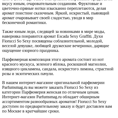
вкусу юным, очаровательным созданиям. Фруктовые и
цветочно-пряные нотки изысканно переплетаются, делая
аромат поистине сказочным. Яркий, искристый, пьянящий
аромат очаровывает своей сладостью, уводя в мир
бесконечной романтики.
Также юным леди, следящей за новинками в мире моды,
наверняка понравится аромат Escada Sexy Graffiti. Духи
Fiorucci So Sexy посвящены соблазнительной, молодой,
веселой девушке, любящей дружеские вечеринки, дарящие
ощущение озорного праздника.
Парфюмерная композиция этого аромата состоит из нот
красного мускуса, зеленого яблока, роскошной магнолии,
изящного цикламена, сандала, искристого лимона, страстной
розы и экзотических пачули.
В нашем интернет-магазине оригинальной парфюмерии
Parfumsmag.ru вы можете заказать Fiorucci So Sexy из
категории Парфюмерия женская по отличным ценам.
Интернет-магазин Parfumsmag.ru обладает обширным
ассортиментом разнообразных ароматов! Fiorucci So Sexy
доступен по предварительному заказу и будет доставлен вам
по Москве в кратчайшие сроки.