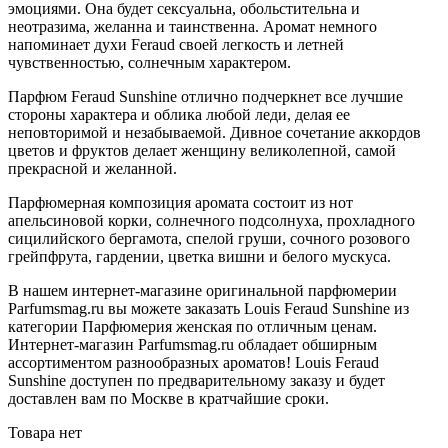
эмоциями. Она будет сексуальна, обольстительна и
неотразима, желанна и таинственна. Аромат немного
напоминает духи Feraud своей легкость и летней
чувственностью, солнечным характером.
Парфюм Feraud Sunshine отлично подчеркнет все лучшие
стороны характера и облика любой леди, делая ее
неповторимой и незабываемой. Дивное сочетание аккордов
цветов и фруктов делает женщину великолепной, самой
прекрасной и желанной.
Парфюмерная композиция аромата состоит из нот
апельсиновой корки, солнечного подсолнуха, прохладного
сицилийского бергамота, спелой груши, сочного розового
грейпфрута, гардении, цветка вишни и белого мускуса.
В нашем интернет-магазине оригинальной парфюмерии
Parfumsmag.ru вы можете заказать Louis Feraud Sunshine из
категории Парфюмерия женская по отличным ценам.
Интернет-магазин Parfumsmag.ru обладает обширным
ассортиментом разнообразных ароматов! Louis Feraud
Sunshine доступен по предварительному заказу и будет
доставлен вам по Москве в кратчайшие сроки.
Товара нет