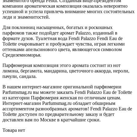
знаменитого бренда Fendi. Созданная вице-президентом
компании ароматическая композиция оказалась невероятно
успешной и успела привлечь внимание многих состоятельных
леди и знаменитостей.
Для поклонниц насыщенных, богатых и роскошных
парфюмов также подойдет аромат Palazzo, изданный в
формате духов. Туалетная вода Fendi Palazzo Fendi Eau de
Toilette очаровывает и пробуждает чувства, играя легкими
оттенками апельсинового цвета, являющегося символом
Средиземноморья.
Парфюмерная композиция этого аромата состоит из нот
лимона, бергамота, мандарина, цветочного аккорда, нероли,
пачули, сандала.
В нашем интернет-магазине оригинальной парфюмерии
Parfumsmag.ru вы можете заказать Fendi Palazzo Eau de Toilette
из категории Парфюмерия женская по отличным ценам.
Интернет-магазин Parfumsmag.ru обладает обширным
ассортиментом разнообразных ароматов! Fendi Palazzo Eau de
Toilette доступен по предварительному заказу и будет
доставлен вам по Москве в кратчайшие сроки.
Товара нет