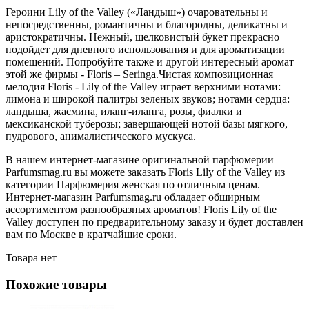
Героини Lily of the Valley («Ландыш») очаровательны и
непосредственны, романтичны и благородны, деликатны и
аристократичны. Нежный, шелковистый букет прекрасно
подойдет для дневного использования и для ароматизации
помещений. Попробуйте также и другой интересный аромат
этой же фирмы - Floris – Seringa.Чистая композиционная
мелодия Floris - Lily of the Valley играет верхними нотами:
лимона и широкой палитры зеленых звуков; нотами сердца:
ландыша, жасмина, иланг-иланга, розы, фиалки и
мексиканской туберозы; завершающей нотой базы мягкого,
пудрового, анималистического мускуса.
В нашем интернет-магазине оригинальной парфюмерии
Parfumsmag.ru вы можете заказать Floris Lily of the Valley из
категории Парфюмерия женская по отличным ценам.
Интернет-магазин Parfumsmag.ru обладает обширным
ассортиментом разнообразных ароматов! Floris Lily of the
Valley доступен по предварительному заказу и будет доставлен
вам по Москве в кратчайшие сроки.
Товара нет
Похожие товары