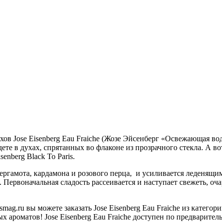
ов Jose Eisenberg Eau Fraiche (Жозе Эйсенберг «Освежающая вод
те в духах, спрятанных во флаконе из прозрачного стекла. А вот
nberg Black To Paris.
 бергамота, кардамона и розового перца, и усиливается леденящ
 Первоначальная сладость рассеивается и наступает свежеть, оча
ag.ru вы можете заказать Jose Eisenberg Eau Fraiche из катег
 ароматов! Jose Eisenberg Eau Fraiche доступен по предварител