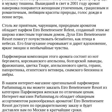
и музыку тишины. Вышедший в свет в 2001 году аромат
наверняка понравится женщинам утонченным, грациозным и
романтичным, любящим красоты природы, голос дождя и
пение ветра.
Столь же приятным, чарующим, природным ароматом
обладает парфюм Etro Benetroessere Relent, созданный этим же
широко известным торговым домом. Духи Etro Benetroessere
Resort помогут почувствовать беззаботно, как птица в
небесах. Его благоухание очаровывает и дарит вдохновение,
яркие эмоции и необычайные чувства.
Парфюмерная композиция этого аромата состоит из нот
бергамота, корсиканского апельсина, болгарской лаванды,
франжипани, цветка Тиаре, апельсинового цвета, герани,
папоротника, египетского ветивера, сиамского бензоина и
амбры.
В нашем интернет-магазине оригинальной парфюмерии
Parfumsmag.ru вы можете заказать Etro Benetroessere Resort из
категории Парфюмерия женская по отличным ценам.
Интернет-магазин Parfumsmag.ru обладает обширным
ассортиментом разнообразных ароматов! Etro Benetroessere
Resort доступен по предварительному заказу и будет
доставлен вам по Москве в кратчайшие сроки.