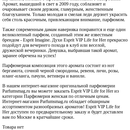
Аромат, вышедший в свет в 2009 году, соблазняет и
очаровывает своим дерзким, гламурным, женственным
благоуханием. Только молодая и смелая леди дерзнет украсить
себя столь красочным, привлекающим внимание, парфюмом.
Также современным дамам наверняка понравится и еще один
великолепный парфюм, созданный этим же известным
брендом - Esprit Imagine. Духи Esprit VIP Life for Her прекрасно
подойдут для вечернего похода в клуб или веселой,
дружеской вечеринки. Девушка, выбравшая такой аромат,
заранее обречена на успех!
Парфюмерная композиция этого аромата состоит из нот
бергамота, сочной черной смородины, ревеня, личи, розы,
иланг-иланга, пачули, ветивера и ванили.
В нашем интернет-магазине оригинальной парфюмерии
Parfumsmag.ru вы можете заказать Esprit VIP Life for Her из
категории Парфюмерия женская по отличным ценам.
Интернет-магазин Parfumsmag.ru обладает обширным
ассортиментом разнообразных ароматов! Esprit VIP Life for
Her доступен по предварительному заказу и будет доставлен
вам по Москве в кратчайшие сроки.
Товара нет