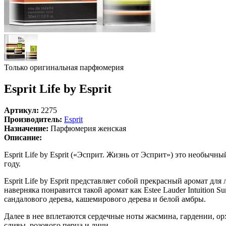
Только оригинальная парфюмерия
Esprit Life by Esprit
Артикул:
2275
Производитель:
Esprit
Назначение:
Парфюмерия женская
Описание:
Esprit Life by Esprit («Эсприт. Жизнь от Эсприт») это необ
году.
Esprit Life by Esprit представляет собой прекрасный аромат д
наверняка понравится такой аромат как Estee Lauder Intuition
сандалового дерева, кашемирового дерева и белой амбры.
Далее в нее вплетаются сердечные ноты жасмина, гардении, ор
сливы, розового перца и личи.