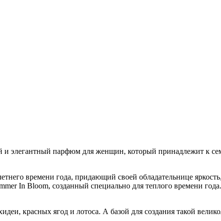
ычный и элегантный парфюм для женщин, который принадлежит к 
ля летнего времени года, придающий своей обладательнице яркост
 Summer In Bloom, созданный специально для теплого времени го
хидеи, красных ягод и лотоса. А базой для создания такой вел