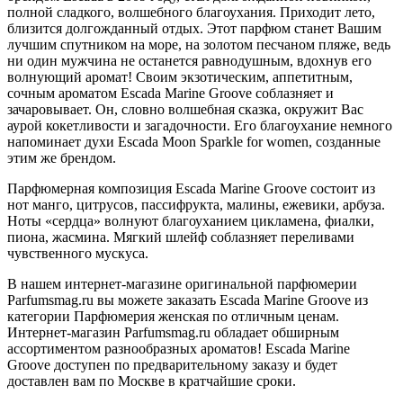
полной сладкого, волшебного благоухания. Приходит лето,
близится долгожданный отдых. Этот парфюм станет Вашим
лучшим спутником на море, на золотом песчаном пляже, ведь
ни один мужчина не останется равнодушным, вдохнув его
волнующий аромат! Своим экзотическим, аппетитным,
сочным ароматом Escada Marine Groove соблазняет и
зачаровывает. Он, словно волшебная сказка, окружит Вас
аурой кокетливости и загадочности. Его благоухание немного
напоминает духи Escada Moon Sparkle for women, созданные
этим же брендом.
Парфюмерная композиция Escada Marine Groove состоит из
нот манго, цитрусов, пассифрукта, малины, ежевики, арбуза.
Ноты «сердца» волнуют благоуханием цикламена, фиалки,
пиона, жасмина. Мягкий шлейф соблазняет переливами
чувственного мускуса.
В нашем интернет-магазине оригинальной парфюмерии
Parfumsmag.ru вы можете заказать Escada Marine Groove из
категории Парфюмерия женская по отличным ценам.
Интернет-магазин Parfumsmag.ru обладает обширным
ассортиментом разнообразных ароматов! Escada Marine
Groove доступен по предварительному заказу и будет
доставлен вам по Москве в кратчайшие сроки.