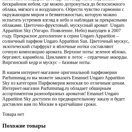
бескрайним небом, где можно дотронуться до белоснежного
облака, мягкого и воздушного. Обрести чувство гармонии с
окружающим миром и безмятежностью, которую можно
испытать устремив взгляд в небо и наблюдая за прекрасными
облаками. Цветочно-фруктовый, мускусный аромат Ungaro
Apparition Sky (Унгаро. Появление. Небо) выпущен в 2007
году. Прекрасное дополнение в серии Ungaro Apparition –
солнечный парфюм Ungaro Apparition Sun. Цветочный мускус,
экзотический старфрукт и яблочные нотки составляют
сочную композицию аромата. Верхние ноты: зеленое яблоко,
бергамот, карамбола. Цикламен и лотос – сердечные аккорды.
Виргинский кедр и мускус – базовые ноты.
В нашем интернет-магазине оригинальной парфюмерии
Parfumsmag.ru вы можете заказать Emanuel Ungaro Apparition
Sky из категории Парфюмерия женская по отличным ценам.
Интернет-магазин Parfumsmag.ru обладает обширным
ассортиментом разнообразных ароматов! Emanuel Ungaro
Apparition Sky доступен по предварительному заказу и будет
доставлен вам по Москве в кратчайшие сроки.
Товара нет
Похожие товары