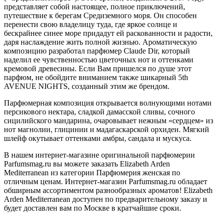
представляет собой настоящее, полное приключений,
путешествие к берегам Средиземного моря. Он способен
перенести свою владелицу туда, где яркое солнце и
бескрайнее синее море придадут ей раскованности и радости,
даря наслаждение жить полной жизнью. Ароматическую
композицию разработал парфюмер Claude Dir, который
наделил ее чувственностью цветочных нот и оттенками
кремовой древесины. Если Вам пришелся по душе этот
парфюм, не обойдите вниманием также шикарный 5th
AVENUE NIGHTS, созданный этим же брендом.
Парфюмерная композиция открывается волнующими нотами
персикового нектара, сладкой дамасской сливы, сочного
сицилийского мандарина, очаровывает нежным «сердцем» из
нот магнолии, глицинии и мадагаскарской орхидеи. Мягкий
шлейф окутывает оттенками амбры, сандала и мускуса.
В нашем интернет-магазине оригинальной парфюмерии
Parfumsmag.ru вы можете заказать Elizabeth Arden
Mediterranean из категории Парфюмерия женская по
отличным ценам. Интернет-магазин Parfumsmag.ru обладает
обширным ассортиментом разнообразных ароматов! Elizabeth
Arden Mediterranean доступен по предварительному заказу и
будет доставлен вам по Москве в кратчайшие сроки.