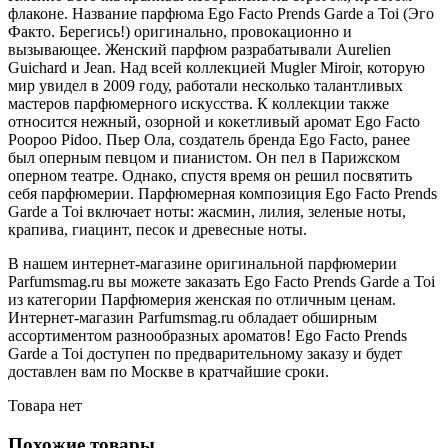
флаконе. Название парфюма Ego Facto Prends Garde a Toi (Эго
Факто. Берегись!) оригинально, провокационно и
вызывающее. Женский парфюм разрабатывали Aurelien
Guichard и Jean. Над всей коллекцией Mugler Miroir, которую
мир увидел в 2009 году, работали несколько талантливых
мастеров парфюмерного искусства. К коллекции также
относится нежный, озорной и кокетливый аромат Ego Facto
Poopoo Pidoo. Пьер Ола, создатель бренда Ego Facto, ранее
был оперным певцом и пианистом. Он пел в Парижском
оперном театре. Однако, спустя время он решил посвятить
себя парфюмерии. Парфюмерная композиция Ego Facto Prends
Garde a Toi включает ноты: жасмин, лилия, зеленые ноты,
крапива, гиацинт, песок и древесные ноты.
В нашем интернет-магазине оригинальной парфюмерии
Parfumsmag.ru вы можете заказать Ego Facto Prends Garde a Toi
из категории Парфюмерия женская по отличным ценам.
Интернет-магазин Parfumsmag.ru обладает обширным
ассортиментом разнообразных ароматов! Ego Facto Prends
Garde a Toi доступен по предварительному заказу и будет
доставлен вам по Москве в кратчайшие сроки.
Товара нет
Похожие товары