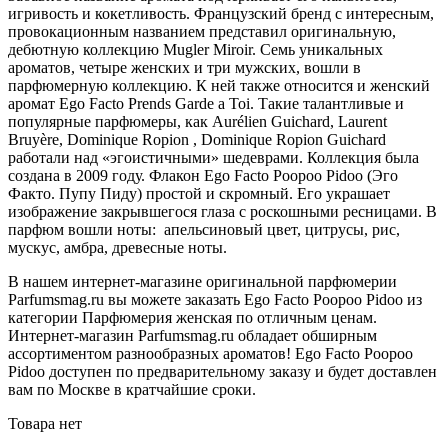
игривость и кокетливость. Французский бренд с интересным,
провокационным названием представил оригинальную,
дебютную коллекцию Mugler Miroir. Семь уникальных
ароматов, четыре женских и три мужских, вошли в
парфюмерную коллекцию. К ней также относится и женский
аромат Ego Facto Prends Garde a Toi. Такие талантливые и
популярные парфюмеры, как Aurélien Guichard, Laurent
Bruyère, Dominique Ropion , Dominique Ropion Guichard
работали над «эгоистичными» шедеврами. Коллекция была
создана в 2009 году. Флакон Ego Facto Poopoo Pidoo (Эго
Факто. Пупу Пиду) простой и скромный. Его украшает
изображение закрывшегося глаза с роскошными ресницами. В
парфюм вошли ноты: апельсиновый цвет, цитрусы, рис,
мускус, амбра, древесные ноты.
В нашем интернет-магазине оригинальной парфюмерии
Parfumsmag.ru вы можете заказать Ego Facto Poopoo Pidoo из
категории Парфюмерия женская по отличным ценам.
Интернет-магазин Parfumsmag.ru обладает обширным
ассортиментом разнообразных ароматов! Ego Facto Poopoo
Pidoo доступен по предварительному заказу и будет доставлен
вам по Москве в кратчайшие сроки.
Товара нет