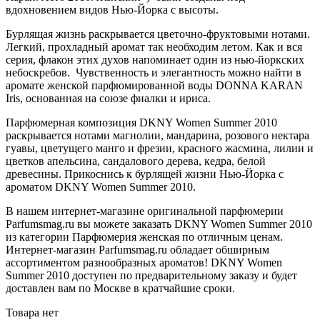
вдохновением видов Нью-Йорка с высоты.
Бурлящая жизнь раскрывается цветочно-фруктовыми нотами.
Легкий, прохладный аромат так необходим летом. Как и вся
серия, флакон этих духов напоминает один из нью-йоркских
небоскребов. Чувственность и элегантность можно найти в
аромате женской парфюмированной воды DONNA KARAN
Iris, основанная на союзе фиалки и ириса.
Парфюмерная композиция DKNY Women Summer 2010
раскрывается нотами магнолии, мандарина, розового нектара
гуавы, цветущего манго и фрезии, красного жасмина, лилии и
цветков апельсина, сандалового дерева, кедра, белой
древесины. Прикоснись к бурлящей жизни Нью-Йорка с
ароматом DKNY Women Summer 2010.
В нашем интернет-магазине оригинальной парфюмерии
Parfumsmag.ru вы можете заказать DKNY Women Summer 2010
из категории Парфюмерия женская по отличным ценам.
Интернет-магазин Parfumsmag.ru обладает обширным
ассортиментом разнообразных ароматов! DKNY Women
Summer 2010 доступен по предварительному заказу и будет
доставлен вам по Москве в кратчайшие сроки.
Товара нет