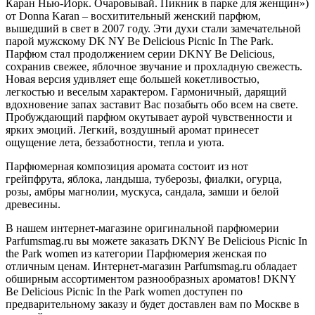
Каран Нью-Йорк. Очаровывай. Пикник в парке для женщин»)
от Donna Karan – восхитительный женский парфюм,
вышедший в свет в 2007 году. Эти духи стали замечательной
парой мужскому DK NY Be Delicious Picnic In The Park.
Парфюм стал продолжением серии DKNY Be Delicious,
сохранив свежее, яблочное звучание и прохладную свежесть.
Новая версия удивляет еще большей кокетливостью,
легкостью и веселым характером. Гармоничный, дарящий
вдохновение запах заставит Вас позабыть обо всем на свете.
Пробуждающий парфюм окутывает аурой чувственности и
ярких эмоций. Легкий, воздушный аромат принесет
ощущение лета, беззаботности, тепла и уюта.
Парфюмерная композиция аромата состоит из нот
грейпфрута, яблока, ландыша, туберозы, фиалки, огурца,
розы, амбры магнолии, мускуса, сандала, замши и белой
древесины.
В нашем интернет-магазине оригинальной парфюмерии
Parfumsmag.ru вы можете заказать DKNY Be Delicious Picnic In
the Park women из категории Парфюмерия женская по
отличным ценам. Интернет-магазин Parfumsmag.ru обладает
обширным ассортиментом разнообразных ароматов! DKNY
Be Delicious Picnic In the Park women доступен по
предварительному заказу и будет доставлен вам по Москве в