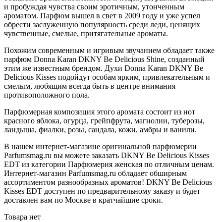
и пробуждая чувства своим эротичным, утонченным
ароматом. Парфюм вышел в свет в 2009 году и уже успел
обрести заслуженную популярность среди леди, ценящих
чувственные, смелые, притягательные ароматы.
Похожим современным и игривым звучанием обладает также
парфюм Donna Karan DKNY Be Delicious Shine, созданный
этим же известным брендом. Духи Donna Karan DKNY Be
Delicious Kisses подойдут особам ярким, привлекательным и
смелым, любящим всегда быть в центре внимания
противоположного пола.
Парфюмерная композиция этого аромата состоит из нот
красного яблока, огурца, грейпфрута, магнолии, туберозы,
ландыша, фиалки, розы, сандала, кожи, амбры и ванили.
В нашем интернет-магазине оригинальной парфюмерии
Parfumsmag.ru вы можете заказать DKNY Be Delicious Kisses
EDT из категории Парфюмерия женская по отличным ценам.
Интернет-магазин Parfumsmag.ru обладает обширным
ассортиментом разнообразных ароматов! DKNY Be Delicious
Kisses EDT доступен по предварительному заказу и будет
доставлен вам по Москве в кратчайшие сроки.
Товара нет