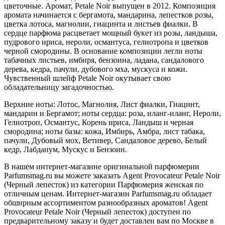
цветочные. Аромат, Petale Noir выпущен в 2012. Композиция
аромата начинается с бергамота, мандарина, лепестков розы,
цветка лотоса, магнолии, гиацинта и листьев фиалки. В
сердце парфюма расцветает мощный букет из розы, ландыша,
пудрового ириса, нероли, османтуса, гелиотропа и цветков
черной смородины. В основание композиции легли ноты
табачных листьев, имбиря, бензоина, ладана, сандалового
дерева, кедра, пачули, дубового мха, мускуса и кожи.
Чувственный шлейф Petale Noir окутывает свою
обладательницу загадочностью.
Верхние ноты: Лотос, Магнолия, Лист фиалки, Гиацинт,
мандарин и Бергамот; ноты сердца: роза, иланг-иланг, Нероли,
Гелиотроп, Османтус, Корень ириса, Ландыш и черная
смородина; ноты базы: кожа, Имбирь, Амбра, лист табака,
пачули, Дубовый мох, Ветивер, Сандаловое дерево, Белый
кедр, Лабданум, Мускус и Бензоин.
В нашем интернет-магазине оригинальной парфюмерии
Parfumsmag.ru вы можете заказать Agent Provocateur Petale Noir
(Черный лепесток) из категории Парфюмерия женская по
отличным ценам. Интернет-магазин Parfumsmag.ru обладает
обширным ассортиментом разнообразных ароматов! Agent
Provocateur Petale Noir (Черный лепесток) доступен по
предварительному заказу и будет доставлен вам по Москве в