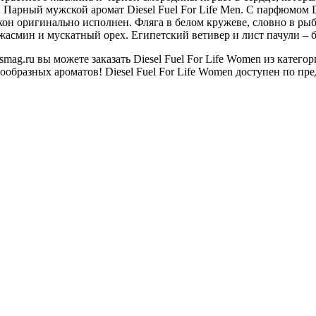
у. Парный мужской аромат Diesel Fuel For Life Men. С парфюмом 
кон оригинально исполнен. Фляга в белом кружеве, словно в ры
жасмин и мускатный орех. Египетский ветивер и лист пачули – 
ag.ru вы можете заказать Diesel Fuel For Life Women из катег
образных ароматов! Diesel Fuel For Life Women доступен по пре