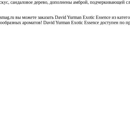
кус, сандаловое дерево, дополнены амброй, подчеркивающей сла
ag.ru вы можете заказать David Yurman Exotic Essence из кат
образных ароматов! David Yurman Exotic Essence доступен по пр