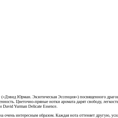
e («Дэвид Юрман. Экзотическая Эссенция») посвященного драго
енность. Цветочно-пряные нотки аромата дарят свободу, легкост
avid Yurman Delicate Essence.
на очень интересным образом. Каждая нота оттеняет другую, у