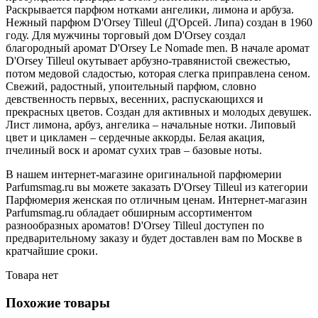
Раскрывается парфюм нотками ангелики, лимона и арбуза.
Нежный парфюм D'Orsey Tilleul (Д'Орсей. Липа) создан в 1960
году. Для мужчины торговый дом D'Orsey создал
благородный аромат D'Orsey Le Nomade men. В начале аромат
D'Orsey Tilleul окутывает арбузно-травянистой свежестью,
потом медовой сладостью, которая слегка приправлена сеном.
Свежий, радостный, упоительный парфюм, словно
девственность первых, весенних, распускающихся и
прекрасных цветов. Создан для активных и молодых девушек.
Лист лимона, арбуз, ангелика – начальные нотки. Липовый
цвет и цикламен – сердечные аккорды. Белая акация,
пчелиный воск и аромат сухих трав – базовые ноты.
В нашем интернет-магазине оригинальной парфюмерии
Parfumsmag.ru вы можете заказать D'Orsey Tilleul из категории
Парфюмерия женская по отличным ценам. Интернет-магазин
Parfumsmag.ru обладает обширным ассортиментом
разнообразных ароматов! D'Orsey Tilleul доступен по
предварительному заказу и будет доставлен вам по Москве в
кратчайшие сроки.
Товара нет
Похожие товары