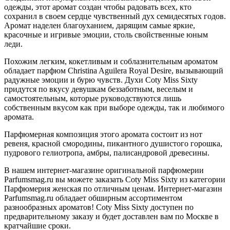
одежды, этот аромат создан чтобы радовать всех, кто
сохранил в своем сердце чувственный дух семидесятых годов.
Аромат наделен благоуханием, дарящим самые яркие,
красочные и игривые эмоции, столь свойственные юным
леди.
Похожим легким, кокетливым и соблазнительным ароматом
обладает парфюм Christina Aguilera Royal Desire, вызывающий
радужные эмоции и бурю чувств. Духи Coty Miss Sixty
придутся по вкусу девушкам беззаботным, веселым и
самостоятельным, которые руководствуются лишь
собственным вкусом как при выборе одежды, так и любимого
аромата.
Парфюмерная композиция этого аромата состоит из нот
ревеня, красной смородины, пикантного душистого горошка,
пудрового гелиотропа, амбры, палисандровой древесины.
В нашем интернет-магазине оригинальной парфюмерии
Parfumsmag.ru вы можете заказать Coty Miss Sixty из категории
Парфюмерия женская по отличным ценам. Интернет-магазин
Parfumsmag.ru обладает обширным ассортиментом
разнообразных ароматов! Coty Miss Sixty доступен по
предварительному заказу и будет доставлен вам по Москве в
кратчайшие сроки.