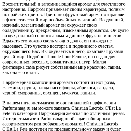
Восхитительный и запоминающийся аромат для счастливого
настроения. Парфюм привлекает своим характером, полным
нот райских цветов. Цветочно-фруктовый аромат отправляет
в фантастический мир необычайных мечтаний. Воздушный,
нежный, элегантный аромат он окружает свою
обладательницу прекрасным, изысканным ароматом. Он будто
воздух, полный сочного аромата дивных фруктов и цветов.
Вдыхать его можно сколь угодно долго, он никогда не
надоедает. Это чувство восторга и подлинного счастья,
окружающего Вас. Вы окунаетесь в него, охватывая руками
целый мир. Подобно Tumulte Pour Femme, он создан для
современных, веселых, романтичных натур. Милая
фантазерка сама рисует собственный мир красочно, таким,
как она его видит.
Парфюмерная композиция аромата состоит из нот розы,
жасмина, груши, плода пассифлоры, абрикоса, сандала,
черной смородины, орхидеи, мускуса, ванили.
В нашем интернет-магазине оригинальной парфюмерии
Parfumsmag.ru вы можете заказать Christian Lacroix C'Est La
Fete из категории Парфюмерия женская по отличным ценам.
Интернет-магазин Parfumsmag.ru обладает обширным
ассортиментом разнообразных ароматов! Christian Lacroix
C'Est La Fete доступен по предварительному заказу и будет