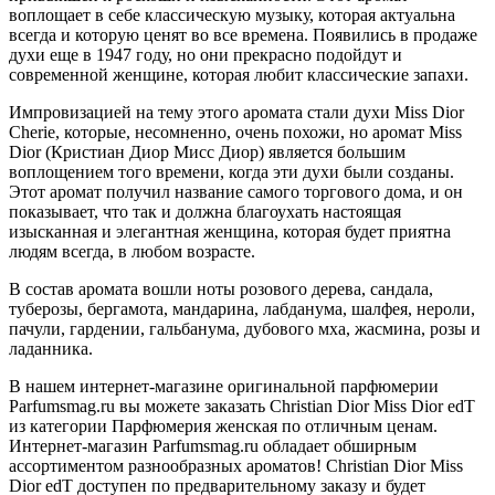
воплощает в себе классическую музыку, которая актуальна
всегда и которую ценят во все времена. Появились в продаже
духи еще в 1947 году, но они прекрасно подойдут и
современной женщине, которая любит классические запахи.
Импровизацией на тему этого аромата стали духи Miss Dior
Cherie, которые, несомненно, очень похожи, но аромат Miss
Dior (Кристиан Диор Мисс Диор) является большим
воплощением того времени, когда эти духи были созданы.
Этот аромат получил название самого торгового дома, и он
показывает, что так и должна благоухать настоящая
изысканная и элегантная женщина, которая будет приятна
людям всегда, в любом возрасте.
В состав аромата вошли ноты розового дерева, сандала,
туберозы, бергамота, мандарина, лабданума, шалфея, нероли,
пачули, гардении, гальбанума, дубового мха, жасмина, розы и
ладанника.
В нашем интернет-магазине оригинальной парфюмерии
Parfumsmag.ru вы можете заказать Christian Dior Miss Dior edT
из категории Парфюмерия женская по отличным ценам.
Интернет-магазин Parfumsmag.ru обладает обширным
ассортиментом разнообразных ароматов! Christian Dior Miss
Dior edT доступен по предварительному заказу и будет