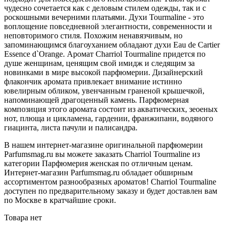
чудесно сочетается как с деловым стилем одежды, так и с
роскошными вечерними платьями. Духи Tourmaline - это
воплощение повседневной элегантности, современности и
неповторимого стиля. Похожим ненавязчивым, но
запоминающимся благоуханием обладают духи Eau de Cartier
Essence d`Orange. Аромат Charriol Tourmaline придется по
душе женщинам, ценящим свой имидж и следящим за
новинками в мире высокой парфюмерии. Дизайнерский
флакончик аромата привлекает внимание истинно
ювелирным обликом, увенчанным граненой крышечкой,
напоминающей драгоценный камень. Парфюмерная
композиция этого аромата состоит из акватических, зеоеных
нот, плюща и цикламена, гардении, франжипани, водяного
гиацинта, листа пачули и палисандра.
В нашем интернет-магазине оригинальной парфюмерии
Parfumsmag.ru вы можете заказать Charriol Tourmaline из
категории Парфюмерия женская по отличным ценам.
Интернет-магазин Parfumsmag.ru обладает обширным
ассортиментом разнообразных ароматов! Charriol Tourmaline
доступен по предварительному заказу и будет доставлен вам
по Москве в кратчайшие сроки.
Товара нет