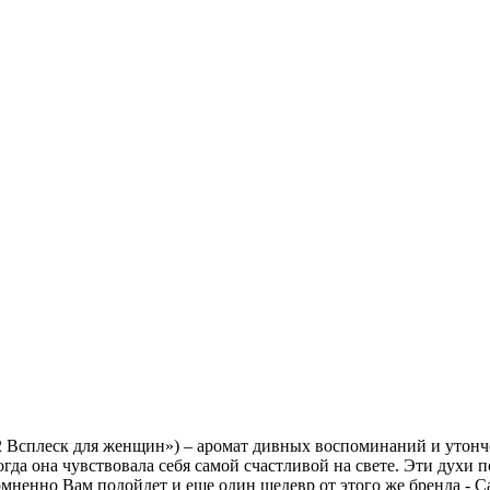
 Всплеск для женщин») – аромат дивных воспоминаний и утонче
гда она чувствовала себя самой счастливой на свете. Эти духи
мненно Вам подойдет и еще один шедевр от этого же бренда - Car