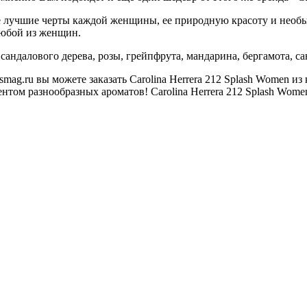
 все лучшие черты каждой женщины, ее природную красоту и необ
 любой из женщин.
андалового дерева, розы, грейпфрута, мандарина, бергамота, сан
ag.ru вы можете заказать Carolina Herrera 212 Splash Women и
том разнообразных ароматов! Carolina Herrera 212 Splash Women