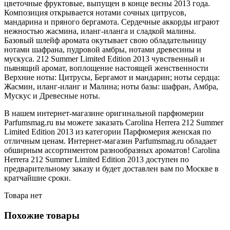
цветочные фруктовые, выпущен в конце весны 2013 года.
Композиция открывается нотами сочных цитрусов,
мандарина и пряного бергамота. Сердечные аккорды играют
нежностью жасмина, иланг-иланга и сладкой малины.
Базовый шлейф аромата окутывает свою обладательницу
нотами шафрана, пудровой амбры, нотами древесины и
мускуса. 212 Summer Limited Edition 2013 чувственный и
пьянящий аромат, воплощение настоящей женственности
Верхние ноты: Цитрусы, Бергамот и мандарин; ноты сердца:
Жасмин, иланг-иланг и Малина; ноты базы: шафран, Амбра,
Мускус и Древесные ноты.
В нашем интернет-магазине оригинальной парфюмерии
Parfumsmag.ru вы можете заказать Carolina Herrera 212 Summer
Limited Edition 2013 из категории Парфюмерия женская по
отличным ценам. Интернет-магазин Parfumsmag.ru обладает
обширным ассортиментом разнообразных ароматов! Carolina
Herrera 212 Summer Limited Edition 2013 доступен по
предварительному заказу и будет доставлен вам по Москве в
кратчайшие сроки.
Товара нет
Похожие товары