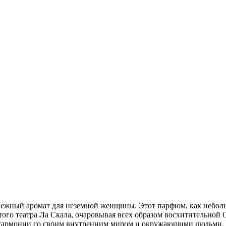
ежный аромат для неземной женщины. Этот парфюм, как небольш
нитого театра Ла Скала, очаровывая всех образом восхитительной
гармонии со своим внутренним миром и окружающими людьми. Он