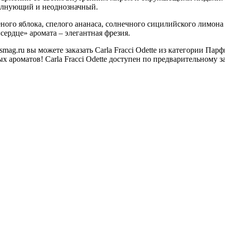
 волнующий и неоднозначный.
еного яблока, спелого ананаса, солнечного сицилийского лимо
сердце» аромата – элегантная фрезия.
ag.ru вы можете заказать Carla Fracci Odette из категории Па
ароматов! Carla Fracci Odette доступен по предварительному за