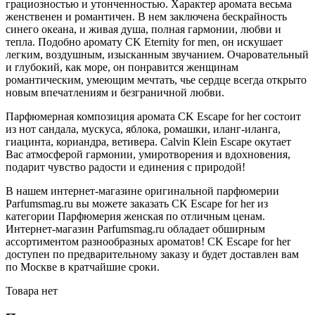
грациозностью и утонченностью. Характер аромата весьма
женственен и романтичен. В нем заключена бескрайность
синего океана, и живая душа, полная гармонии, любви и
тепла. Подобно аромату CK Eternity for men, он искушает
легким, воздушным, изысканным звучанием. Очаровательный
и глубокий, как море, он понравится женщинам
романтическим, умеющим мечтать, чье сердце всегда открыто
новым впечатлениям и безграничной любви.
Парфюмерная композиция аромата CK Escape for her состоит
из нот сандала, мускуса, яблока, ромашки, иланг-иланга,
гиацинта, кориандра, ветивера. Calvin Klein Escape окутает
Вас атмосферой гармонии, умиротворения и вдохновения,
подарит чувство радости и единения с природой!
В нашем интернет-магазине оригинальной парфюмерии
Parfumsmag.ru вы можете заказать CK Escape for her из
категории Парфюмерия женская по отличным ценам.
Интернет-магазин Parfumsmag.ru обладает обширным
ассортиментом разнообразных ароматов! CK Escape for her
доступен по предварительному заказу и будет доставлен вам
по Москве в кратчайшие сроки.
Товара нет