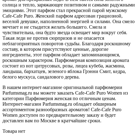
солнца и тепло, заряжающее позитивом и самыми радужными
эмоциями. Этот парфюм стал прекрасной парой мужскому
Cafe-Cafe Puro. Женский парфюм адресован грациозной,
веселой девушке, наполненной энергией и силами. Она смело
мечтает и не стыдится желать большего. Смела и
чувствительна, она будто звезда освещает мир вокруг себя.
Такая леди не против сюрпризов и не опасается
неблагоприятных поворотов судьбы. Благодаря роскошному
составу, в котором присутствуют ценные, дорогие
ингредиенты, этот парфюм обладает запоминающимся,
роскошным характером. Парфюмерная композиция аромата
состоит из нот цитрусовых, розы, лицеа кубеба, жасмина,
ландыша, бархатцев, зеленого яблока Грэнни Смит, кедра,
белого мускуса, сандалового дерева.
В нашем интернет-магазине оригинальной парфюмерии
Parfumsmag.ru вы можете заказать Cafe-Cafe Puro Women из
категории Парфюмерия женская по отличным ценам.
Интернет-магазин Parfumsmag.ru обладает обширным
ассортиментом разнообразных ароматов! Cafe-Cafe Puro
Women доступен по предварительному заказу и будет
доставлен вам по Москве в кратчайшие сроки.
Товара нет