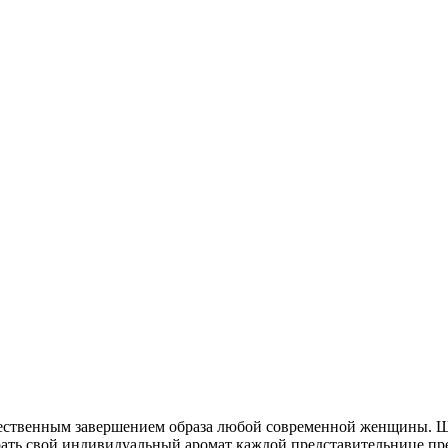
ественным завершением образа любой современной женщины. Ш
рать свой индивидуальный аромат каждой представительнице пре