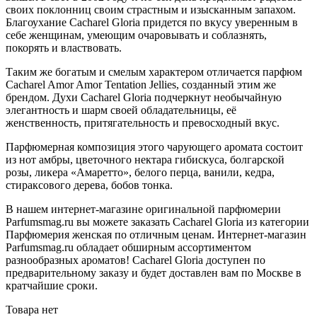
своих поклонниц своим страстным и изысканным запахом.
Благоухание Cacharel Gloria придется по вкусу уверенным в
себе женщинам, умеющим очаровывать и соблазнять,
покорять и властвовать.
Таким же богатым и смелым характером отличается парфюм
Cacharel Amor Amor Tentation Jellies, созданный этим же
брендом. Духи Cacharel Gloria подчеркнут необычайную
элегантность и шарм своей обладательницы, её
женственность, притягательность и превосходный вкус.
Парфюмерная композиция этого чарующего аромата состоит
из нот амбры, цветочного нектара гибискуса, болгарской
розы, ликера «Амаретто», белого перца, ванили, кедра,
стираксового дерева, бобов тонка.
В нашем интернет-магазине оригинальной парфюмерии
Parfumsmag.ru вы можете заказать Cacharel Gloria из категории
Парфюмерия женская по отличным ценам. Интернет-магазин
Parfumsmag.ru обладает обширным ассортиментом
разнообразных ароматов! Cacharel Gloria доступен по
предварительному заказу и будет доставлен вам по Москве в
кратчайшие сроки.
Товара нет