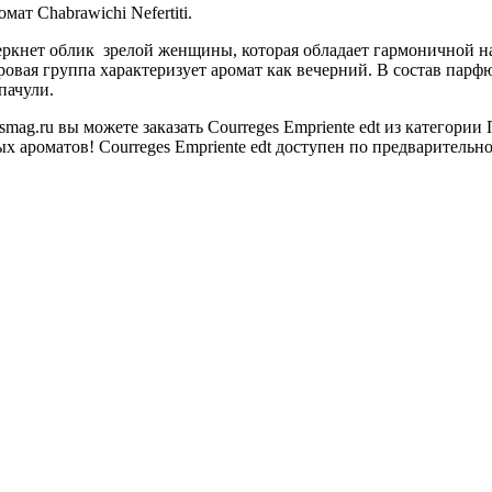
ат Chabrawichi Nefertiti.
дчеркнет облик зрелой женщины, которая обладает гармоничной 
вая группа характеризует аромат как вечерний. В состав парф
пачули.
ag.ru вы можете заказать Courreges Empriente edt из категори
 ароматов! Courreges Empriente edt доступен по предварительно