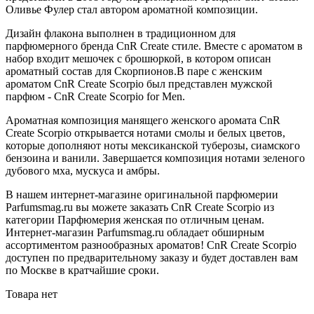
Оливье Фулер стал автором ароматной композиции.
Дизайн флакона выполнен в традиционном для
парфюмерного бренда CnR Create стиле. Вместе с ароматом в
набор входит мешочек с брошюркой, в котором описан
ароматный состав для Скорпионов.В паре с женским
ароматом CnR Create Scorpio был представлен мужской
парфюм - CnR Create Scorpio for Men.
Ароматная композиция манящего женского аромата CnR
Create Scorpio открывается нотами смолы и белых цветов,
которые дополняют ноты мексиканской туберозы, сиамского
бензоина и ванили. Завершается композиция нотами зеленого
дубового мха, мускуса и амбры.
В нашем интернет-магазине оригинальной парфюмерии
Parfumsmag.ru вы можете заказать CnR Create Scorpio из
категории Парфюмерия женская по отличным ценам.
Интернет-магазин Parfumsmag.ru обладает обширным
ассортиментом разнообразных ароматов! CnR Create Scorpio
доступен по предварительному заказу и будет доставлен вам
по Москве в кратчайшие сроки.
Товара нет