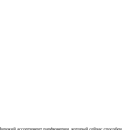
ирокий ассортимент парфюмерии, который сейчас способен