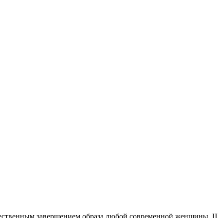
ественным завершением образа любой современной женщины. Ш