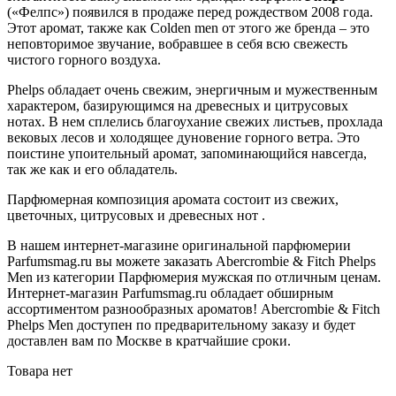
(«Фелпс») появился в продаже перед рождеством 2008 года.
Этот аромат, также как Colden men от этого же бренда – это
неповторимое звучание, вобравшее в себя всю свежесть
чистого горного воздуха.
Phelps обладает очень свежим, энергичным и мужественным
характером, базирующимся на древесных и цитрусовых
нотах. В нем сплелись благоухание свежих листьев, прохлада
вековых лесов и холодящее дуновение горного ветра. Это
поистине упоительный аромат, запоминающийся навсегда,
так же как и его обладатель.
Парфюмерная композиция аромата состоит из свежих,
цветочных, цитрусовых и древесных нот .
В нашем интернет-магазине оригинальной парфюмерии
Parfumsmag.ru вы можете заказать Abercrombie & Fitch Phelps
Men из категории Парфюмерия мужская по отличным ценам.
Интернет-магазин Parfumsmag.ru обладает обширным
ассортиментом разнообразных ароматов! Abercrombie & Fitch
Phelps Men доступен по предварительному заказу и будет
доставлен вам по Москве в кратчайшие сроки.
Товара нет